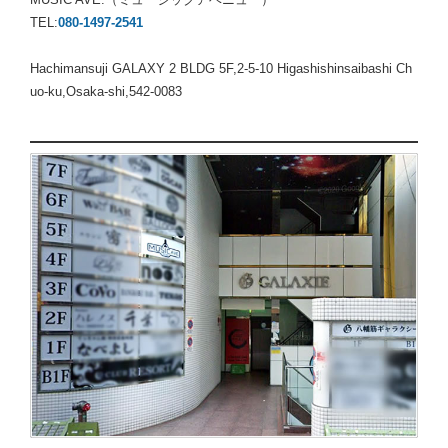
TEL:
080-1497-2541
Hachimansuji GALAXY 2 BLDG 5F,2-5-10 Higashishinsaibashi Ch
uo-ku,Osaka-shi,542-0083